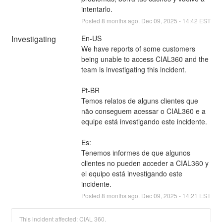
intentarlo.
Posted
8
months ago.
Dec
09
,
2025
-
14:42
EST
Investigating
En-US
We have reports of some customers 
being unable to access CIAL360 and the 
team is investigating this incident.
Pt-BR
Temos relatos de alguns clientes que 
não conseguem acessar o CIAL360 e a 
equipe está investigando este incidente.
Es:
Tenemos informes de que algunos 
clientes no pueden acceder a CIAL360 y 
el equipo está investigando este 
incidente.
Posted
8
months ago.
Dec
09
,
2025
-
14:21
EST
This incident affected: CIAL 360.